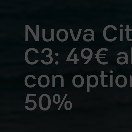
Nuova Ci
C3: 49€ a
con optio
50%