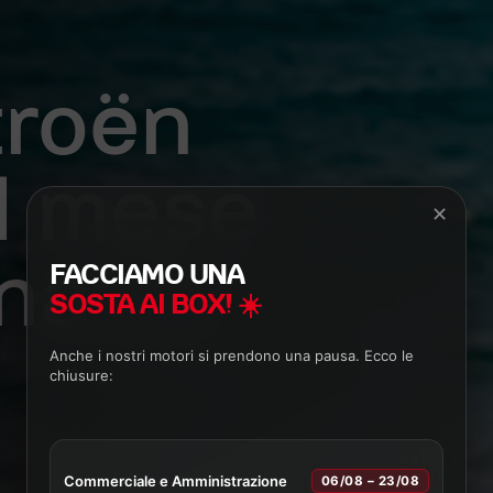
troën
l mese
✕
nal al
FACCIAMO UNA
SOSTA AI BOX! ☀️
Anche i nostri motori si prendono una pausa. Ecco le
chiusure:
Commerciale e Amministrazione
06/08 – 23/08