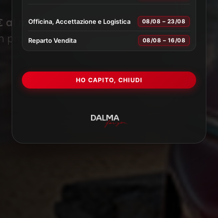
€ al mese
con
optional
Officina, Accettazione e Logistica
08/08 – 23/08
in pronta consegna.
Reparto Vendita
08/08 – 16/08
HO CAPITO, CHIUDI