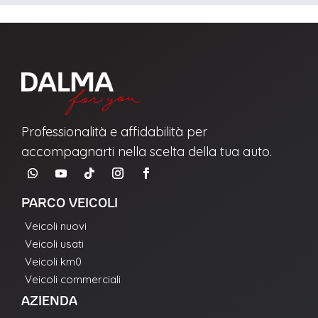
La richiesta non è stata inviata, la
Richiesta inviata con successo.
preghiamo di riprovare.
Professionalità e affidabilità per
accompagnarti nella scelta della tua auto.
PARCO VEICOLI
Veicoli nuovi
Veicoli usati
Veicoli km0
Veicoli commerciali
AZIENDA