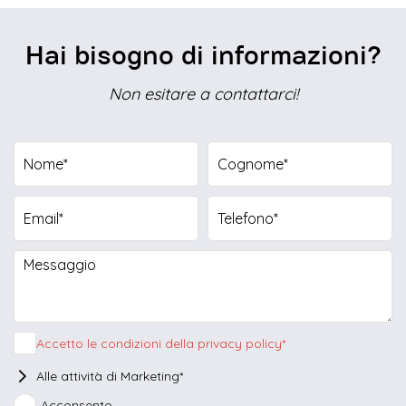
Hai bisogno di informazioni?
Non esitare a contattarci!
Seleziona la fascia oraria di preferenza
9.00 - 10.30
10.30 - 12.30
15.00 - 17.00
17.00 - 19.00
Accetto le condizioni della privacy policy*
Alle attività di Marketing*
Nessuna
Acconsento