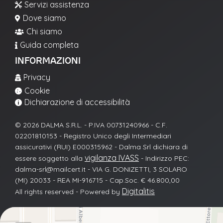
Servizi assistenza

Dove siamo

Chi siamo

Guida completa

INFORMAZIONI
Privacy

Cookie

Dichiarazione di accessibilità

© 2026 DALMA S.R.L. - P.IVA 00731240966 - C.F.
02201810153 - Registro Unico degli Intermediari
assicurativi (RUI) E000315962 - Dalma Srl dichiara di
vigilanza IVASS
essere soggetto alla
- Indirizzo PEC:
dalma-srl@mailcert.it - VIA G. DONIZETTI, 3 SOLARO
(MI) 20033 - REA MI-916715 - Cap.Soc. € 46.800,00
Digitalitis
All rights reserved - Powered by