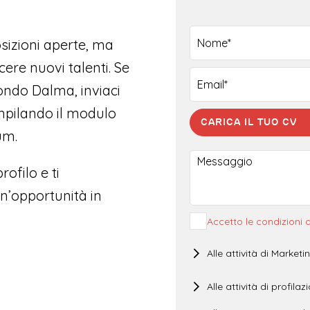
izioni aperte, ma
ere nuovi talenti. Se
ondo Dalma, inviaci
mpilando il modulo
Seleziona la fascia
um.
9.00 - 10.30
ofilo e ti
17.00 - 19.00
n’opportunità in
Accetto le condizioni d
Alle attività di Marketi
Alle attività di profilaz