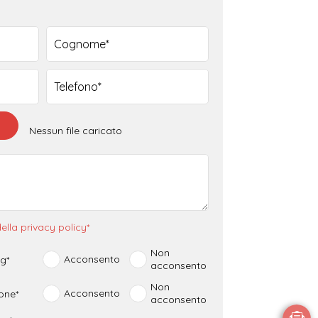
 oraria di preferenza
Nessun file caricato
10.30 - 12.30
15.00 - 17.00
Nessuna
preferenza
ella privacy policy*
Non
Acconsento
ng*
acconsento
Non
Acconsento
ione*
acconsento