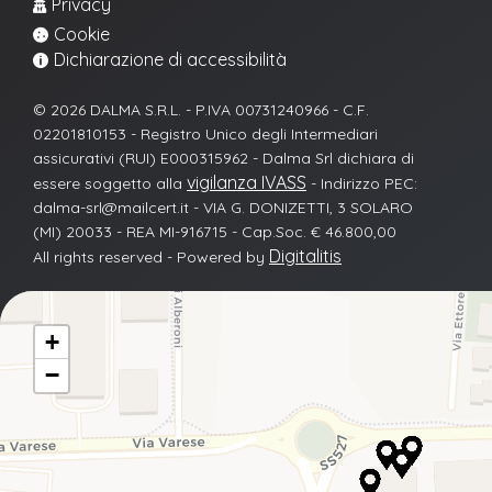
Privacy

Cookie

Dichiarazione di accessibilità

© 2026 DALMA S.R.L. - P.IVA 00731240966 - C.F.
02201810153 - Registro Unico degli Intermediari
assicurativi (RUI) E000315962 - Dalma Srl dichiara di
vigilanza IVASS
essere soggetto alla
- Indirizzo PEC:
dalma-srl@mailcert.it - VIA G. DONIZETTI, 3 SOLARO
(MI) 20033 - REA MI-916715 - Cap.Soc. € 46.800,00
Digitalitis
All rights reserved - Powered by
+
−