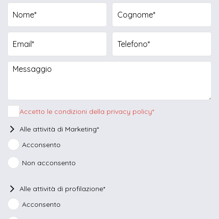
Seleziona la fascia oraria di preferenza
9.00 - 10.30
10.30 - 12.30
15.00 - 17.00
17.00 - 19.00
Accetto le condizioni della privacy policy*
Alle attività di Marketing*
Nessuna
Acconsento
preferenza
Non acconsento
Alle attività di profilazione*
Acconsento