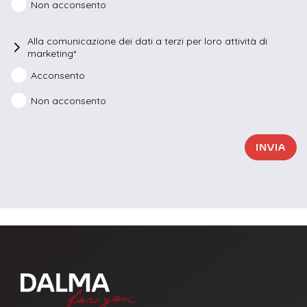
Non acconsento
Alla comunicazione dei dati a terzi per loro attività di
marketing*
Acconsento
Non acconsento
INVIA
La richiesta non è stata inviata, la
Richiesta inviata con successo.
preghiamo di riprovare.