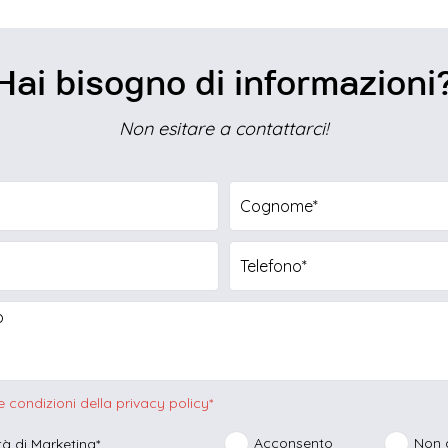
Hai bisogno di informazioni
Non esitare a contattarci!
 la fascia oraria di preferenza
10.30
10.30 - 12.30
15.00 - 17.
 19.00
Nessuna
e condizioni della privacy policy*
preferenza
Acconsento
Non 
ità di Marketing*