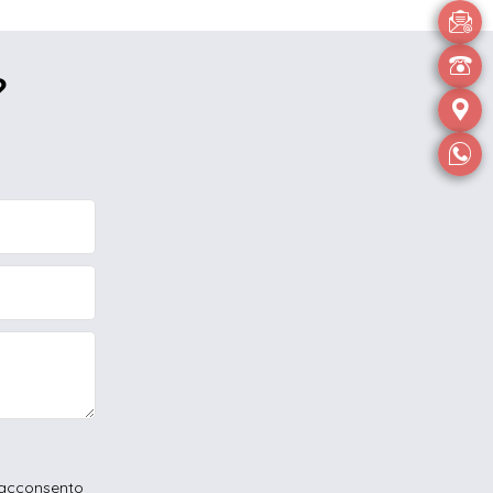
?
00
acconsento