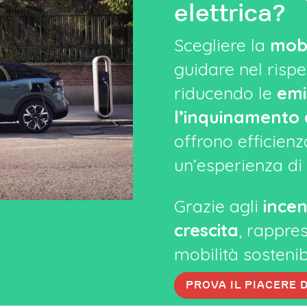
elettrica?
Scegliere la
mobi
guidare nel rispe
riducendo le
emis
l’inquinamento 
offrono efficienza
un’esperienza di 
Grazie agli
incen
crescita
, rappres
mobilità sostenib
PROVA IL PIACERE 