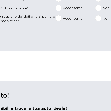
Acconsento
Non 
ità di profilazione*
nicazione dei dati a terzi per loro
Acconsento
Non 
di marketing*
ichiesta non è stata inviata, la preghia
Richiesta inviata con successo.
riprovare.
to!
ibili e trova la tua auto ideale!