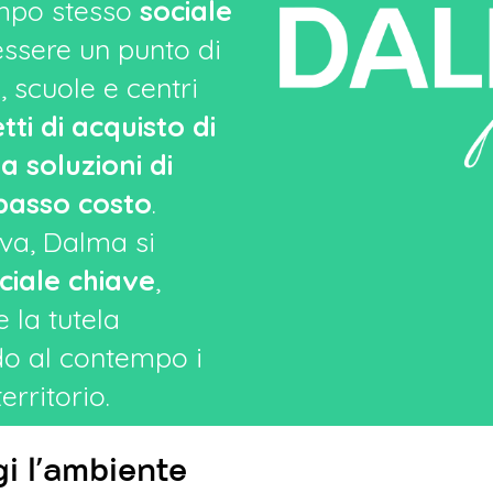
empo stesso
sociale
essere un punto di
i, scuole e centri
ti di acquisto di
 a soluzioni di
 basso costo
.
iva, Dalma si
ciale chiave
,
 la tutela
do al contempo i
erritorio.
gi l’ambiente