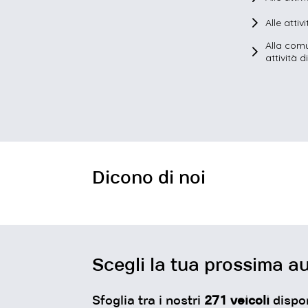
Alle attiv
Alla comu
attività 
Dicono di noi
La r
Scegli la tua prossima au
Sfoglia tra i nostri
271
veicoli
dispon