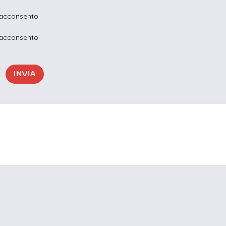
acconsento
acconsento
INVIA
mo di