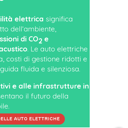
lità elettrica
significa
tto dell’ambiente,
sioni di CO
e
2
acustico
. Le auto elettriche
, costi di gestione ridotti e
guida fluida e silenziosa.
tivi e alle infrastrutture in
entano il futuro della
ile.
DELLE AUTO ELETTRICHE