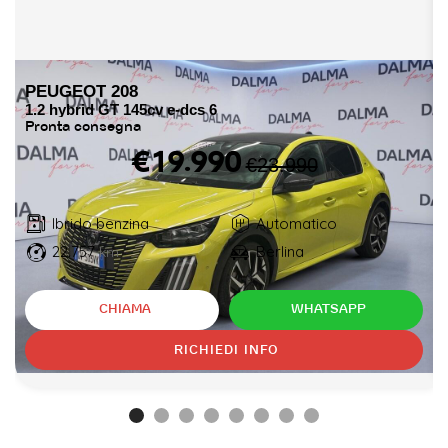
PEUGEOT
208
1.2 hybrid GT 145cv e-dcs 6
Pronta consegna
€19.990
€23.990
Ibrido benzina
Automatico
22.757
Berlina
km