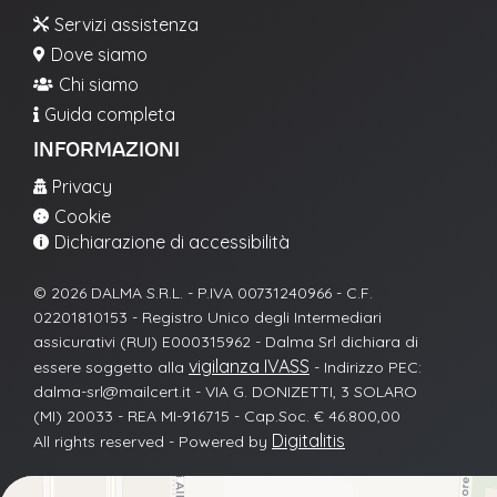
Servizi assistenza

Dove siamo

Chi siamo

Guida completa

INFORMAZIONI
Privacy

Cookie

Dichiarazione di accessibilità

© 2026 DALMA S.R.L. - P.IVA 00731240966 - C.F.
02201810153 - Registro Unico degli Intermediari
assicurativi (RUI) E000315962 - Dalma Srl dichiara di
vigilanza IVASS
essere soggetto alla
- Indirizzo PEC:
dalma-srl@mailcert.it - VIA G. DONIZETTI, 3 SOLARO
(MI) 20033 - REA MI-916715 - Cap.Soc. € 46.800,00
Digitalitis
All rights reserved - Powered by