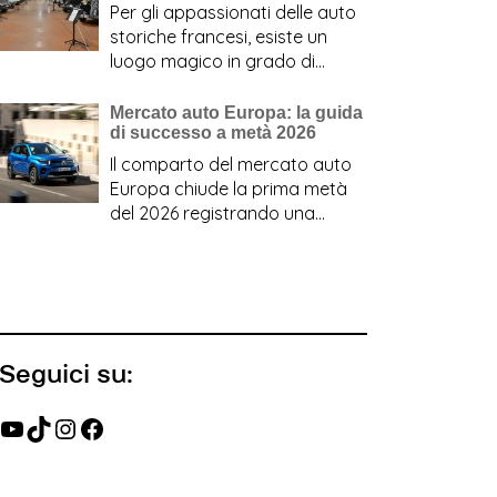
S05:
Per gli appassionati delle auto
la
storiche francesi, esiste un
nuova
luogo magico in grado di
svolta
raccontare…
:
Leggi tutto
ibrida
Citroën:
Mercato auto Europa: la guida
del
di successo a metà 2026
le
2026
120
Il comparto del mercato auto
auto
Europa chiude la prima metà
storiche
del 2026 registrando una
da
crescita…
:
Leggi tutto
sogno
Mercato
del
auto
CitroMuseum
Europa:
la
guida
Seguici su:
di
successo
YouTube
TikTok
Instagram
Facebook
a
metà
2026