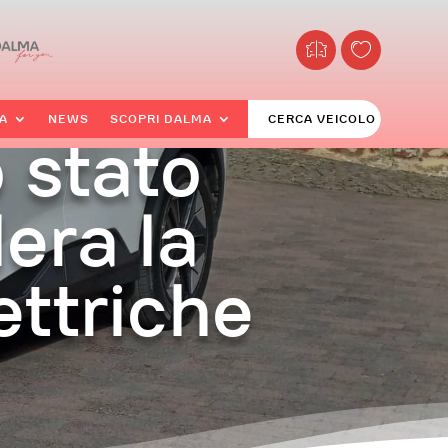
A
NEWS
SCOPRI DALMA
CERCA VEICOLO
o stato
era la
ettriche