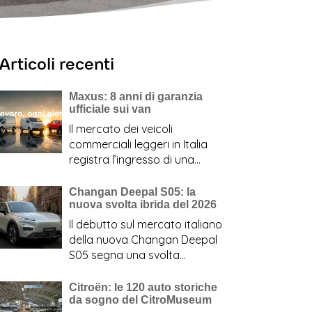
Articoli recenti
Maxus: 8 anni di garanzia
ufficiale sui van
Il mercato dei veicoli
commerciali leggeri in Italia
registra l’ingresso di una
proposta commerciale
destinata…
:
Leggi tutto
Changan Deepal S05: la
nuova svolta ibrida del 2026
Maxus:
8
Il debutto sul mercato italiano
anni
della nuova Changan Deepal
di
S05 segna una svolta
garanzia
strategica per…
:
Leggi tutto
ufficiale
Changan
Citroën: le 120 auto storiche
sui
da sogno del CitroMuseum
Deepal
van