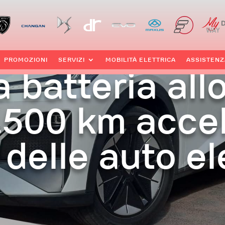
PROMOZIONI
SERVIZI
MOBILITÀ ELETTRICA
ASSISTENZ
 batteria all
.500 km accel
 delle auto el