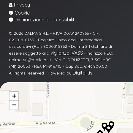
Privacy

Cookie

Dichiarazione di accessibilità

© 2026 DALMA S.R.L. - P.IVA 00731240966 - C.F.
02201810153 - Registro Unico degli Intermediari
assicurativi (RUI) E000315962 - Dalma Srl dichiara di
vigilanza IVASS
essere soggetto alla
- Indirizzo PEC:
dalma-srl@mailcert.it - VIA G. DONIZETTI, 3 SOLARO
(MI) 20033 - REA MI-916715 - Cap.Soc. € 46.800,00
Digitalitis
All rights reserved - Powered by
+
−