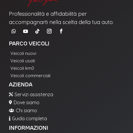
Alle attività di profilazione*
Professionalità e affidabilità per
Acconsento
accompagnarti nella scelta della tua auto.
Non acconsento
PARCO VEICOLI
Alla comunicazione dei dati a terzi per loro
Veicoli nuovi
attività di marketing*
Veicoli usati
Acconsento
Veicoli km0
Non acconsento
Veicoli commerciali
AZIENDA
Servizi assistenza
INVIA

Dove siamo

Chi siamo

Guida completa

La richiesta non è stata inviata, la
Richiesta inviata con successo.
INFORMAZIONI
preghiamo di riprovare.